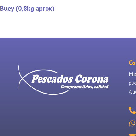
Buey (0,8kg aprox)
Co
Me
pu
Ali