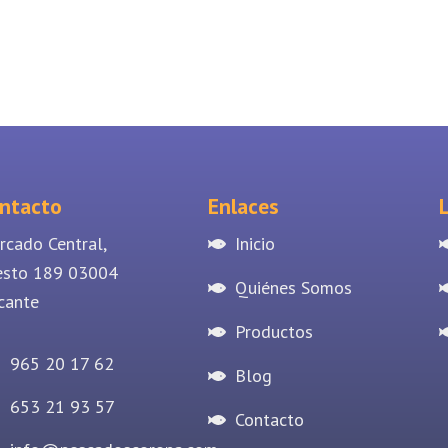
ntacto
Enlaces
rcado Central,
Inicio
esto 189 03004
Quiénes Somos
cante
Productos
965 20 17 62
Blog
653 21 93 57
Contacto