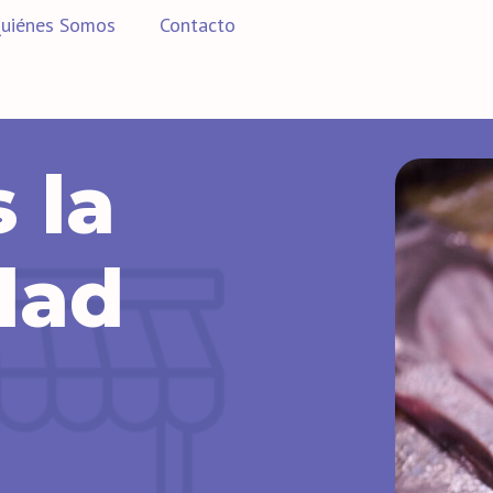
uiénes Somos
Contacto
 la
dad