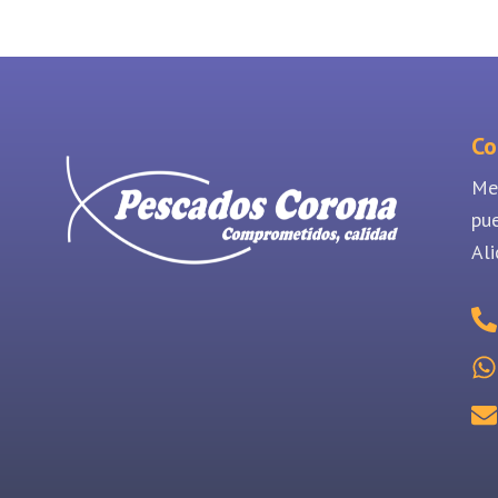
Co
Me
pu
Ali