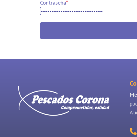
Contraseña
*
Co
Me
pu
Ali