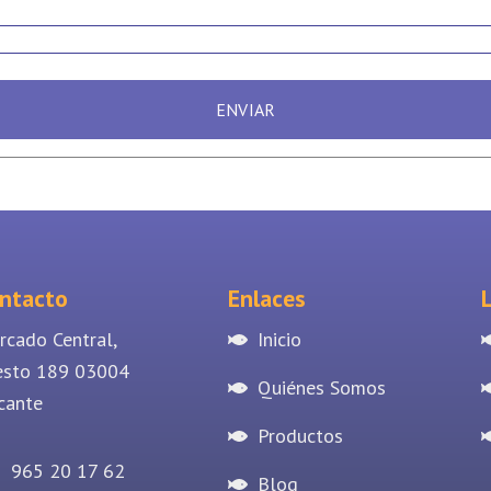
ENVIAR
ntacto
Enlaces
rcado Central,
Inicio
esto 189 03004
Quiénes Somos
cante
Productos
965 20 17 62
Blog