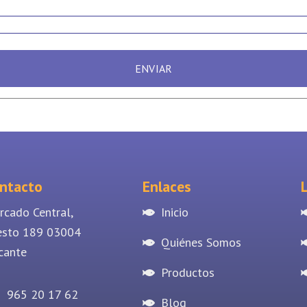
ENVIAR
ntacto
Enlaces
rcado Central,
Inicio
esto 189 03004
Quiénes Somos
cante
Productos
965 20 17 62
Blog