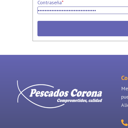
Contraseña
*
Co
Me
pu
Ali