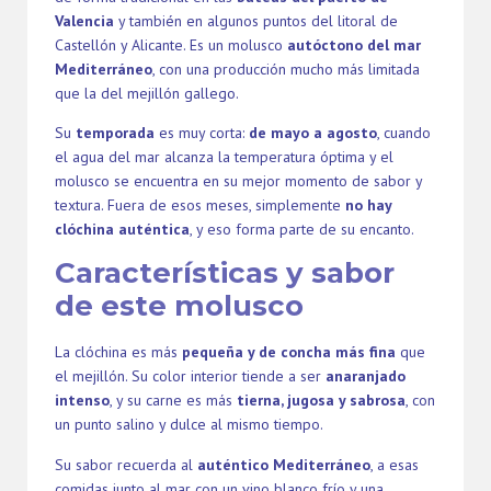
Valencia
y también en algunos puntos del litoral de
Castellón y Alicante. Es un molusco
autóctono del mar
Mediterráneo
, con una producción mucho más limitada
que la del mejillón gallego.
Su
temporada
es muy corta:
de mayo a agosto
, cuando
el agua del mar alcanza la temperatura óptima y el
molusco se encuentra en su mejor momento de sabor y
textura. Fuera de esos meses, simplemente
no hay
clóchina auténtica
, y eso forma parte de su encanto.
Características y sabor
de este molusco
La clóchina es más
pequeña y de concha más fina
que
el mejillón. Su color interior tiende a ser
anaranjado
intenso
, y su carne es más
tierna, jugosa y sabrosa
, con
un punto salino y dulce al mismo tiempo.
Su sabor recuerda al
auténtico Mediterráneo
, a esas
comidas junto al mar con un vino blanco frío y una